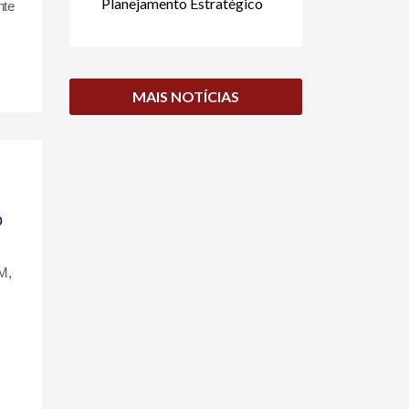
Planejamento Estratégico
nte
MAIS NOTÍCIAS
o
M,
o
s
m