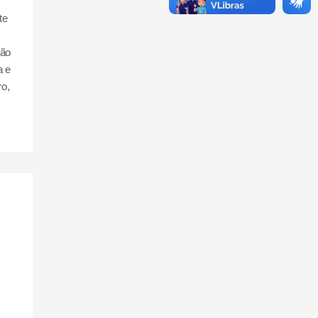
te
ção
a e
ro,