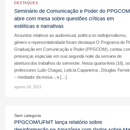
DESTAQUES
Seminário de Comunicação e Poder do PPGCOM
abre com mesa sobre questões críticas em
estéticas e narrativas
Assuntos relativos ao audiovisual, política no radiojornalismo,
gênero e representatividade foram destaque O Programa de P
Graduação em Comunicação e Poder (PPGCOM), contou co
presenças especiais em sua segunda noite da semana de
abertura dos trabalhos do semestre. Nesta quarta-feira (16), os
professores Luãn Chagas, Letícia Capanema , Dôuglas Ferreir
– mediador da mesa -, e […]
agosto 18, 2023
Sem categoria
PPGCOM/UFMT lança relatório sobre
desinformação na Amazônia com dados sobre Ma