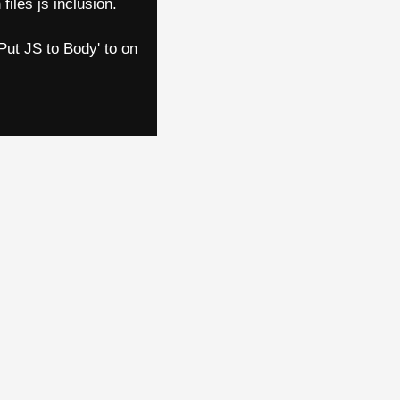
files js inclusion.
Put JS to Body' to on