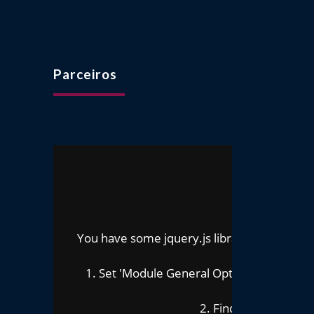
Parceiros
O
You have some jquery.js library include that 
To fix
1. Set 'Module General Options' -> 'Advanced
2. Find the double jQu