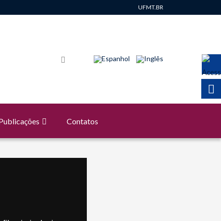
UFMT.BR
Publicações
Contatos