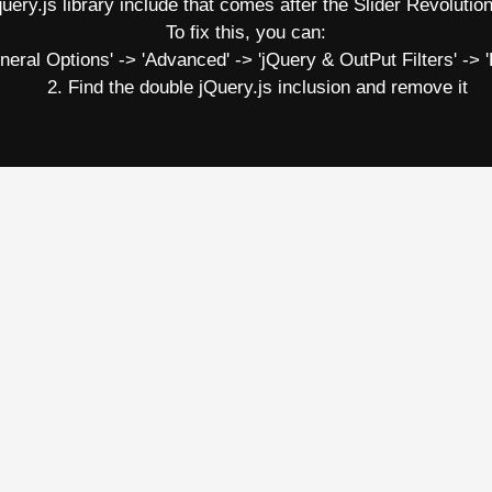
ry.js library include that comes after the Slider Revolution 
To fix this, you can:
al Options' -> 'Advanced' -> 'jQuery & OutPut Filters' -> '
2. Find the double jQuery.js inclusion and remove it
o semestre letivo
e especial
 desinformação e democracia
o e democracia
nhas de Pesquisa
om programação especial
nte especial