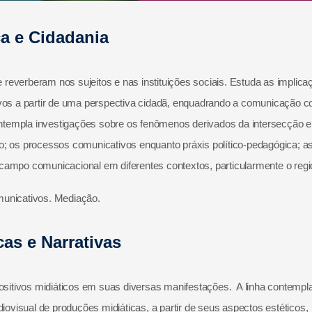
ca e Cidadania
reverberam nos sujeitos e nas instituições sociais. Estuda as implica
tivos a partir de uma perspectiva cidadã, enquadrando a comunicação 
templa investigações sobre os fenômenos derivados da intersecção e
o; os processos comunicativos enquanto práxis político-pedagógica; a
campo comunicacional em diferentes contextos, particularmente o regi
municativos. Mediação.
cas e Narrativas
positivos midiáticos em suas diversas manifestações. A linha contempl
diovisual de produções midiáticas, a partir de seus aspectos estéticos,