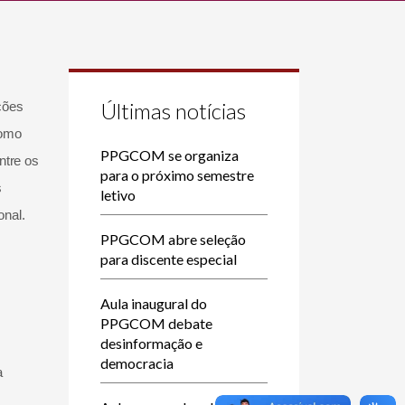
Últimas notícias
ções
como
PPGCOM se organiza
ntre os
para o próximo semestre
s
letivo
onal.
PPGCOM abre seleção
para discente especial
Aula inaugural do
PPGCOM debate
desinformação e
democracia
a