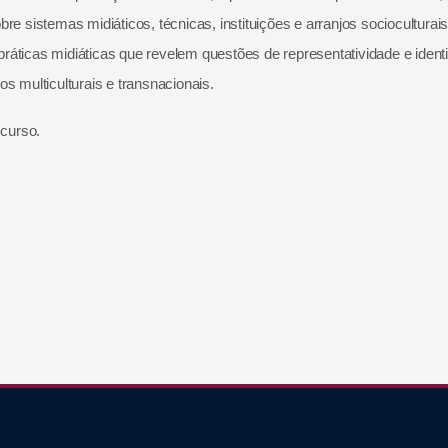
re sistemas midiáticos, técnicas, instituições e arranjos socioculturais
ráticas midiáticas que revelem questões de representatividade e ident
s multiculturais e transnacionais.
scurso.