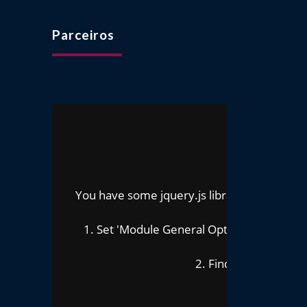
Parceiros
O
You have some jquery.js library include that 
To fix
1. Set 'Module General Options' -> 'Advanced
2. Find the double jQu