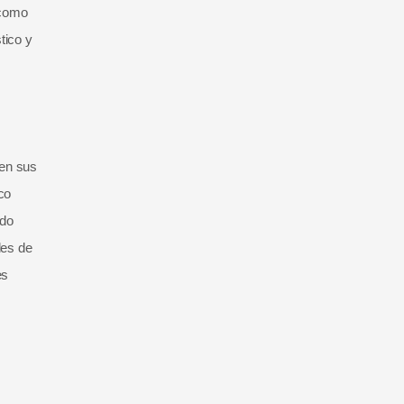
 como
tico y
 en sus
co
ndo
des de
es