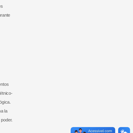
es
urante
entos
étnico-
ógica.
a la
 poder.