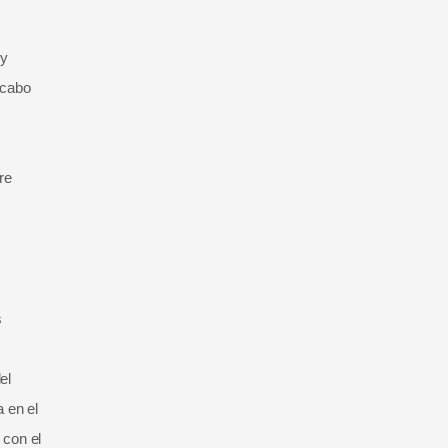
 y
 cabo
re
s
el
 en el
 con el