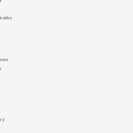
icativo
iones
o
a y