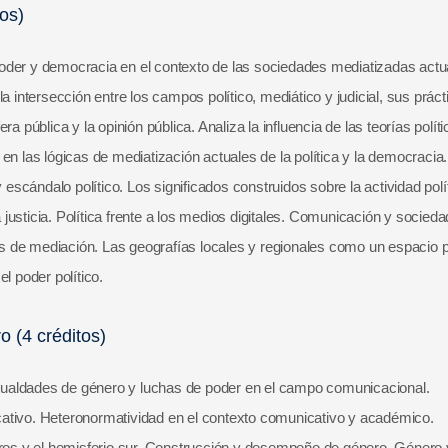
os)
oder y democracia en el contexto de las sociedades mediatizadas actu
ntersección entre los campos político, mediático y judicial, sus práct
a pública y la opinión pública. Analiza la influencia de las teorías polít
en las lógicas de mediatización actuales de la política y la democracia.
 escándalo político. Los significados construidos sobre la actividad polí
sticia. Política frente a los medios digitales. Comunicación y sociedad 
 de mediación. Las geografías locales y regionales como un espacio p
l poder político.
 (4 créditos)
ualdades de género y luchas de poder en el campo comunicacional.
ativo. Heteronormatividad en el contexto comunicativo y académico.
os y el hemisferio sur. Construcción y desempeño de género. Género 