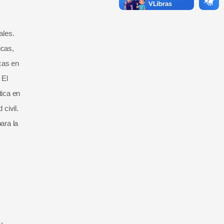
ales.
icas,
icas en
 El
tica en
civil.
ara la
y