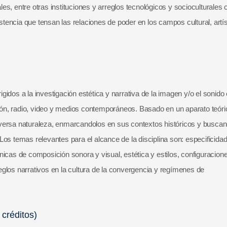
es, entre otras instituciones y arreglos tecnológicos y socioculturales
istencia que tensan las relaciones de poder en los campos cultural, artís
idos a la investigación estética y narrativa de la imagen y/o el sonido
isión, radio, video y medios contemporáneos. Basado en un aparato teóri
 diversa naturaleza, enmarcandolos en sus contextos históricos y busca
os temas relevantes para el alcance de la disciplina son: especificida
icas de composición sonora y visual, estética y estilos, configuracion
rreglos narrativos en la cultura de la convergencia y regímenes de
 créditos)